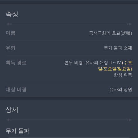
속성
이름
금석극화의 호교(虎嚙)
유형
무기 돌파 소재
획득 경로
연무 비경: 유사의 매장 II ~ IV 
(수요
일/토요일/일요일)
합성 획득
대상 비경
유사의 정원
상세
무기 돌파