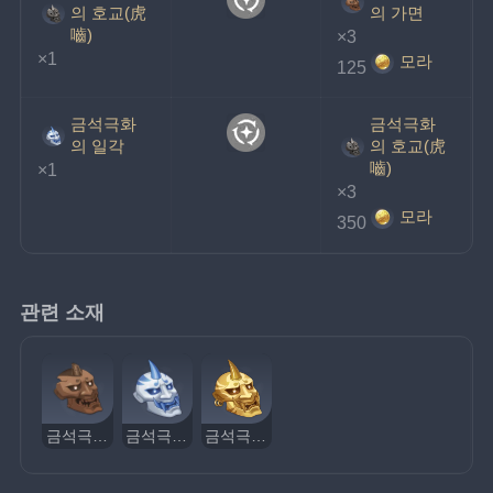
의 호교(虎
의 가면
嚙)
×3
×1
모라
125
금석극화
금석극화
의 일각
의 호교(虎
嚙)
×1
×3
모라
350
관련 소재
금석극화의 가면
금석극화의 일각
금석극화의 귀인(鬼人)