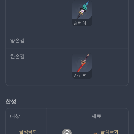
쉼터의 이야기꾼
양손검
-
한손검
카고츠루베 잇신
합성
대상
재료
금석극화
금석극화