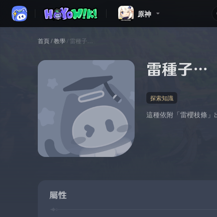
原神
首頁
/
教學
/
雷種子…
雷種子…
探索知識
這種依附「雷櫻枝條」
屬性