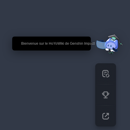
🎉 Bienvenue sur le HoYoWiki de Genshin Impact