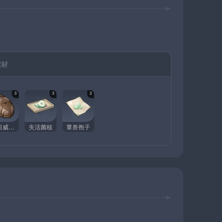
素材
3
3
2
烈日威权的残响
失活菌核
蕈兽孢子