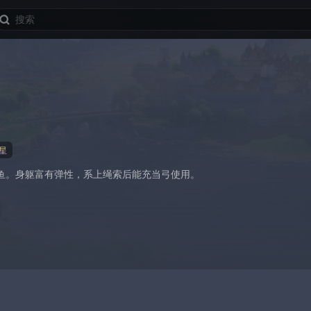
星
鱼。身躯富有弹性，系上绳索后能充当弓使用。