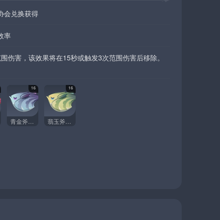
协会兑换获得
效率
围伤害，该效果将在15秒或触发3次范围伤害后移除。
16
16
青金斧枪鱼
翡玉斧枪鱼