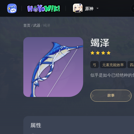
原神
首页
/
武器
/
竭泽
竭泽
弓
元素充能效率
四
似乎是如今已经绝种的
故事
属性