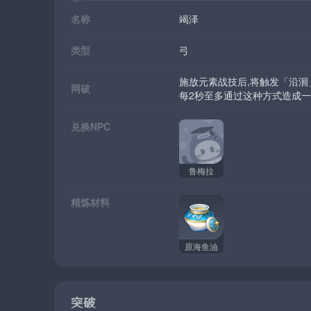
名称
竭泽
类型
弓
施放元素战技后,将触发「沿
网破
每2秒至多通过这种方式造成一
兑换NPC
鲁梅拉
精炼材料
原海鱼油
突破