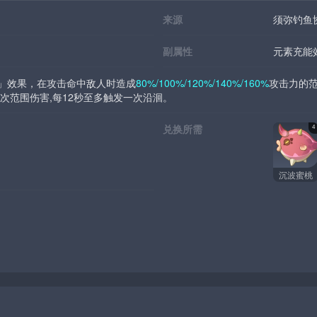
来源
须弥钓鱼
副属性
元素充能
洄」效果，在攻击命中敌人时造成
80%/100%/120%/140%/160%
攻击力的范
次范围伤害,每12秒至多触发一次沿洄。
兑换所需
4
沉波蜜桃