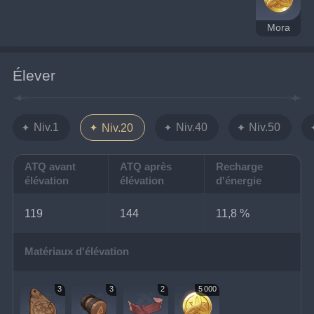
Mora
Élever
Niv.1
Niv.40
Niv.50
Niv.20
ATQ avant
ATQ après
Recharge
élévation
élévation
d'énergie
119
144
11,8 %
Matériaux d'élévation
3
3
2
5 000