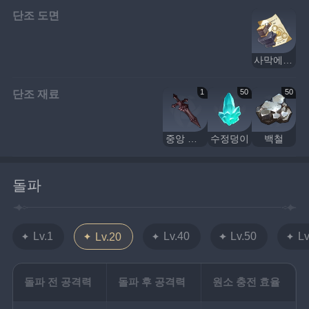
단조 도면
사막에 대한 이야기
단조 재료
1
50
50
중앙 대륙의 한손검 원형
수정덩이
백철
돌파
Lv.1
Lv.40
Lv.50
Lv
Lv.20
돌파 전 공격력
돌파 후 공격력
원소 충전 효율