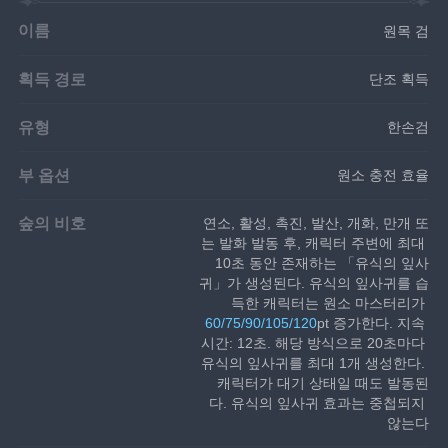
이름
원목 검
획득 경로
단조 획득
유형
한손검
부 옵션
원소 충전 효율
숲의 비호
연소, 활성, 촉진, 발산, 개화, 만개 또
는 발화 발동 후, 캐릭터 주변에 최대 
10초 동안 존재하는 「유식의 잎사
귀」가 생성된다. 유식의 잎사귀를 습
득한 캐릭터는 원소 마스터리가 
60/75/90/105/120
pt 증가한다. 지속 
시간: 12초. 해당 방식으로 20초마다 
유식의 잎사귀를 최대 1개 생성한다. 
캐릭터가 대기 상태일 때도 발동된
다. 유식의 잎사귀 효과는 중첩되지 
않는다