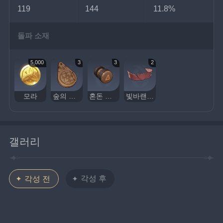
119
144
11.8%
돌파 소재
5,000
3
3
2
모라
숲의 이슬을 닮은 동 부적
혼돈 용기
빛바랜 붉은 비단
갤러리
각성 후
각성 전