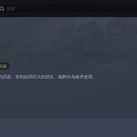
武器
的武器。形制如同巨大的箭矢，能夠作為槍矛使用。