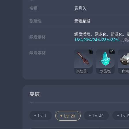
名稱
貫月矢
副屬性
元素精通
觸發燃燒、原激化、超激化、
鍛造素材
16%/20%/24%/28%/32%
，持
鍛造素材
1
50
央陸長柄武器原胚
水晶塊
白鐵
突破
Lv. 1
Lv. 40
Lv. 
Lv. 20