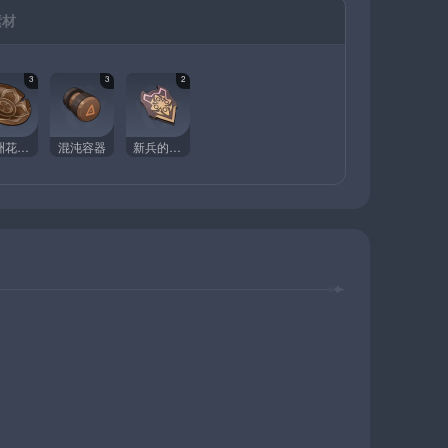
素材
3
3
2
綠洲花園的追憶
混沌容器
新兵的徽記