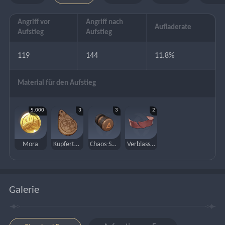
Angriff vor
Angriff nach
Aufladerate
Aufstieg
Aufstieg
119
144
11.8%
Material für den Aufstieg
5.000
3
3
2
Mora
Kupfertalisman des Waldtaus
Chaos-Speicher
Verblasste rote Seide
Galerie