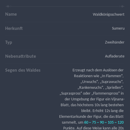
Name
Waldkönigsschwert
Herkunft
Sumeru
Typ
Zweihänder
Nebenattribute
Aufladerate
Segen des Waldes
Erzeugt nach dem Auslösen der 
Reaktionen wie „In Flammen
“
, 
„Urwuchs
“
, „Suprawuchs
“
, 
„Rankenwuchs
“
, „Sprießen
“
, 
„Supraspross
“
 oder „Flammenspross
“
 in 
der Umgebung der Figur ein Vijnana-
Blatt, das höchstens 10s lang bestehen 
bleibt. Erhöht 12s lang die 
Elementarkunde der Figur, die das Blatt 
sammelt, um 
60 ~ 75 ~ 90 ~ 105 ~ 120
Punkte. Auf diese Weise kann alle 20s 