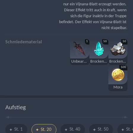
nur ein Vijnana-Blatt erzeugt werden. 
Dieser Effekt tritt auch in Kraft, wenn 
sich die Figur inaktiv in der Truppe 
befindet. Der Effekt von Vijnana-Blatt ist 
nicht stapelbar.
1
50
50
Schmiedematerial
Unbearbeiteter Zweihänder des Kernlands
Brocken Kristall
Brocken weißes Eisen
500
Mora
Aufstieg
St. 1
St. 40
St. 50
St.
St. 20