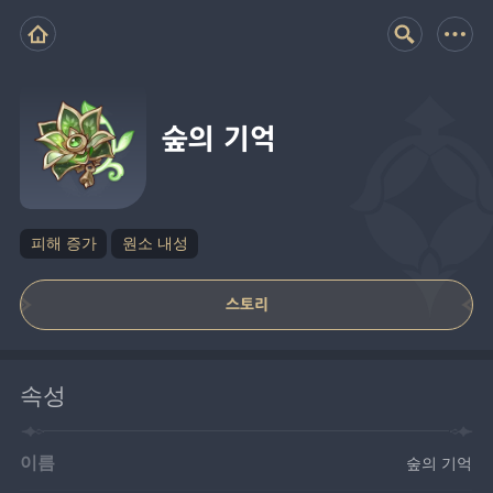
숲의 기억
피해 증가
원소 내성
스토리
속성
이름
숲의 기억