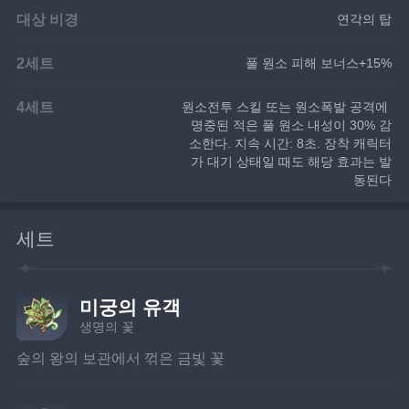
대상 비경
연각의 탑
2세트
풀 원소 피해 보너스+15%
4세트
원소전투 스킬 또는 원소폭발 공격에 
명중된 적은 풀 원소 내성이 30% 감
소한다. 지속 시간: 8초. 장착 캐릭터
가 대기 상태일 때도 해당 효과는 발
동된다
세트
미궁의 유객
생명의 꽃
숲의 왕의 보관에서 꺾은 금빛 꽃