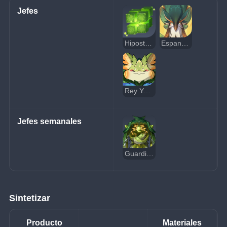
Jefes
Hipostasis Dendro
Espantohongo Plumaverde
Rey Yumkasaurio Glotón
Jefes semanales
Guardián del Oasis de Apep
Sintetizar
Producto
Materiales