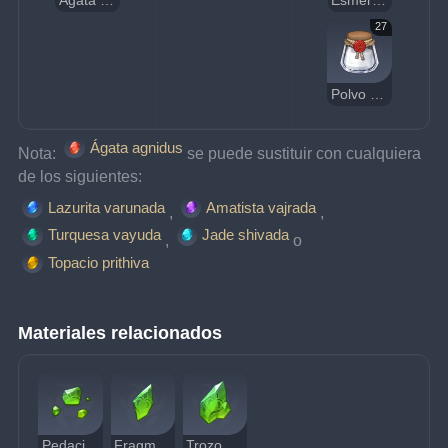
Ágata agnidus
Esmeralda nagadus
27
Polvo de azoth
Ágata agnidus
Nota: 
se puede sustituir con cualquiera 
de los siguientes:
Lazurita varunada
Amatista vajrada
, 
, 
Turquesa vayuda
Jade shivada
, 
o
Topacio prithiva
Materiales relacionados
Pedacito de esmeralda nagadus
Fragmento de esmeralda nagadus
Trozo de esmeralda nagadus