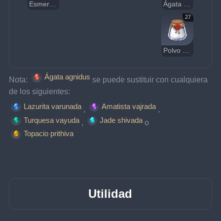
Esmeralda nagadus
Ágata agnidus
27
Polvo de azoth
Ágata agnidus
Nota: 
se puede sustituir con cualquiera 
de los siguientes:
Lazurita varunada
Amatista vajrada
, 
, 
Turquesa vayuda
Jade shivada
, 
o
Topacio prithiva
Utilidad