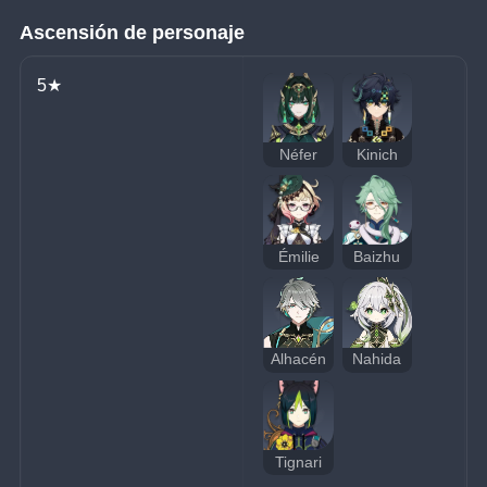
Ascensión de personaje
5★
Néfer
Kinich
Émilie
Baizhu
Alhacén
Nahida
Tignari