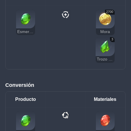
2700
Esmeralda nagadus
Mora
3
Trozo de esmeralda nagadus
Conversión
Producto
Materiales