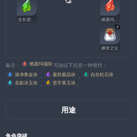
生长碧翡块
燃愿玛瑙块
9
嬗变之尘
燃愿玛瑙块
备注：
可由以下任意一种替代：
涤净青金块
最胜紫晶块
自在松石块
，
，
，
哀叙冰玉块
坚牢黄玉块
，
。
用途
角色突破