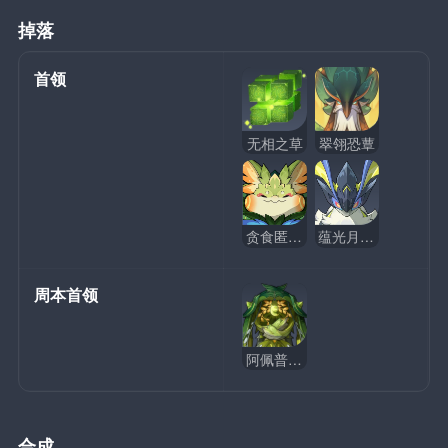
掉落
首领
无相之草
翠翎恐蕈
贪食匿叶龙山王
蕴光月幻蝶
周本首领
阿佩普的绿洲守望者
合成