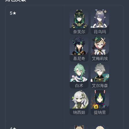
5★
奈芙尔
菈乌玛
基尼奇
艾梅莉埃
白术
艾尔海森
纳西妲
提纳里
4★