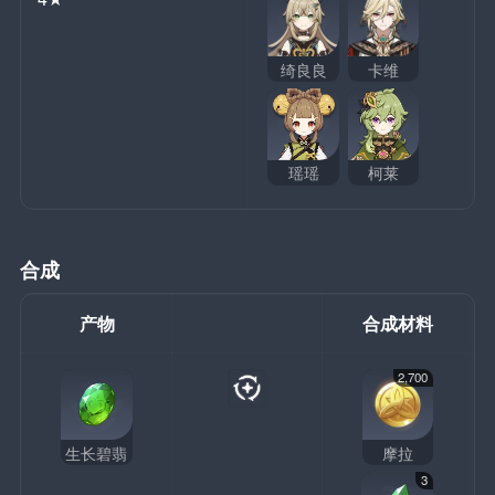
绮良良
卡维
瑶瑶
柯莱
合成
产物
合成材料
2,700
生长碧翡
摩拉
3