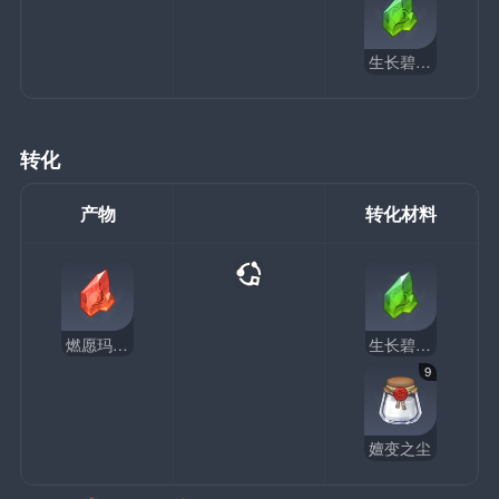
生长碧翡块
转化
产物
转化材料
燃愿玛瑙块
生长碧翡块
9
嬗变之尘