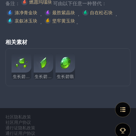
燃愿玛瑙块
备注：
可由以下任意一种替代：
涤净青金块
最胜紫晶块
自在松石块
，
，
，
哀叙冰玉块
坚牢黄玉块
，
。
相关素材
生长碧翡碎屑
生长碧翡断片
生长碧翡
社区隐私政策
社区用户协议
通行证隐私政策
通行证用户协议