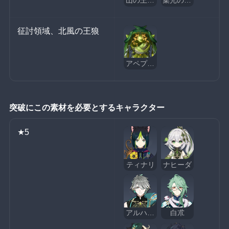
山の王・貪食のユムカ竜
集光の幻月蝶
征討領域、北風の王狼
アペプのオアシス守護者
突破にこの素材を必要とするキャラクター
★5
ティナリ
ナヒーダ
アルハイゼン
白朮