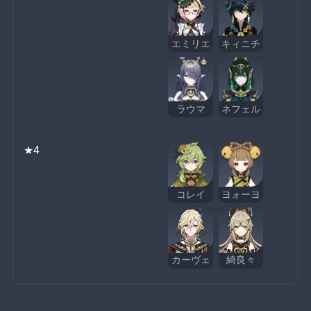
エミリエ
キィニチ
ラウマ
ネフェル
★4
コレイ
ヨォーヨ
カーヴェ
綺良々