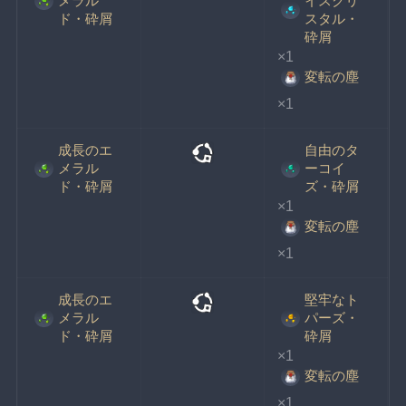
メラル
イスクリ
ド・砕屑
スタル・
砕屑
×1
変転の塵
×1
成長のエ
自由のタ
メラル
ーコイ
ド・砕屑
ズ・砕屑
×1
変転の塵
×1
成長のエ
堅牢なト
メラル
パーズ・
ド・砕屑
砕屑
×1
変転の塵
×1