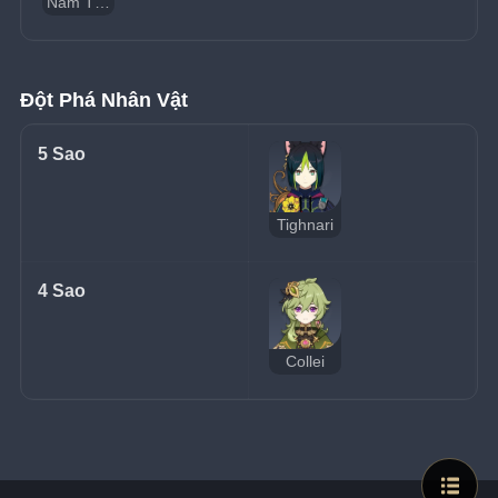
Nấm Thúy Linh
Đột Phá Nhân Vật
5 Sao
Tighnari
4 Sao
Collei