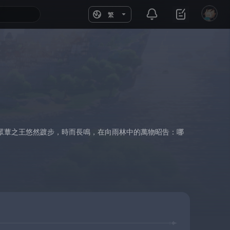
繁
眾蕈之王悠然踱步，時而長鳴，在向雨林中的萬物昭告：哪