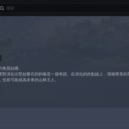
的角質結構。
蕈獸演化出堅如磐石的鉤喙是一個奇蹟。在演化的終點線上，堪稱華美的
，也有可能成為未來的山林主人。