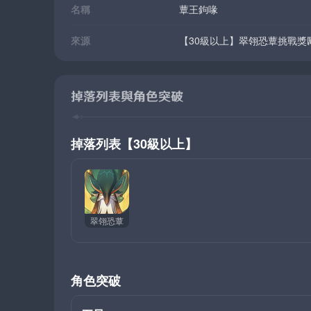
名稱
蕈王鉤喙
來源
【30級以上】翠翎恐蕈挑戰獎
掉落列表與角色突破
掉落列表【30級以上】
翠翎恐蕈
角色突破