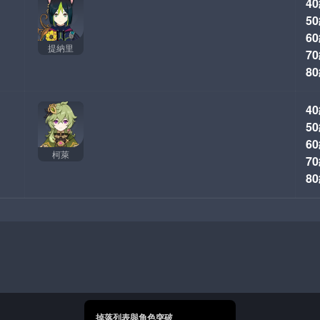
40
50
60
提納里
70
80
40
50
60
柯萊
70
80
掉落列表與角色突破