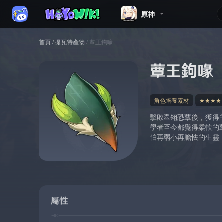
原神
首頁
/
提瓦特產物
/
蕈王鉤喙
蕈王鉤喙
角色培養素材
★★★★
擊敗翠翎恐蕈後，獲得
學者至今都覺得柔軟的
怕再弱小再膽怯的生靈
屬性