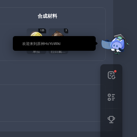
合成材料
125
3
🎉 欢迎来到原神HoYoWiki
摩拉
烈日威权的残响