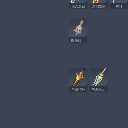
猎人之径
烈阳之嗣
竭泽
图莱杜拉的回忆
-
苇海信标
玛海菈的水色
-