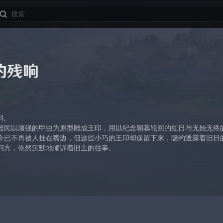
的残响
料。
居民以顽强的甲虫为原型雕成王印，用以纪念朝暮轮回的红日与无始无终
今已不再被人挂在嘴边，但这些小巧的王印却保留下来，隐约透露着旧日
四方，依然沉默地倾诉着旧主的往事。