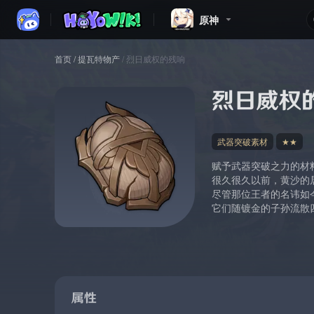
原神
首页
/
提瓦特物产
/
烈日威权的残响
烈日威权
武器突破素材
★★
赋予武器突破之力的材
很久很久以前，黄沙的
尽管那位王者的名讳如
它们随镀金的子孙流散
属性