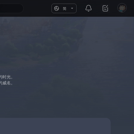
简
的时光。
的威名。