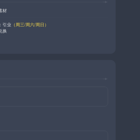
素材
：引业
（周三/周六/周日）
兑换