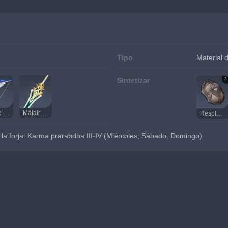
Tipo
Material 
Sintetizar
3
Fin de las Aguas
Májaira Aguamarina
Resplandor del poder del sol
la forja: Karma prarabdha III-IV (Miércoles, Sábado, Domingo)