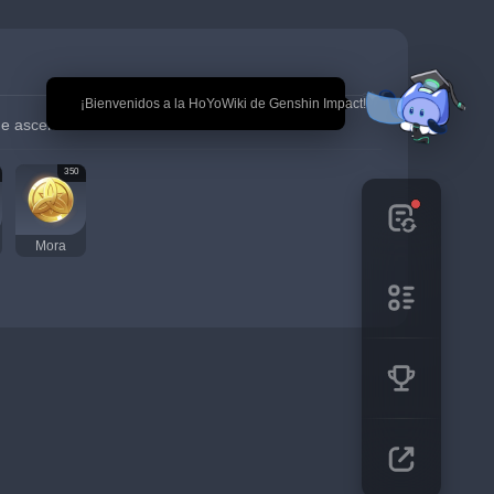
🎉 ¡Bienvenidos a la HoYoWiki de Genshin Impact!
de ascensión de arma
350
Mora