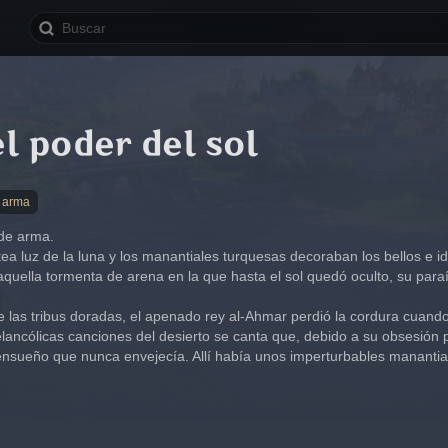
l poder del sol
e arma
 de arma.
ea luz de la luna y los manantiales turquesas decoraban los bellos e i
aquella tormenta de arena en la que hasta el sol quedó oculto, su para
las tribus doradas, el apenado rey al-Ahmar perdió la cordura cuando el
lancólicas canciones del desierto se canta que, debido a su obsesión po
 ensueño que nunca envejecía. Allí había unos imperturbables mananti