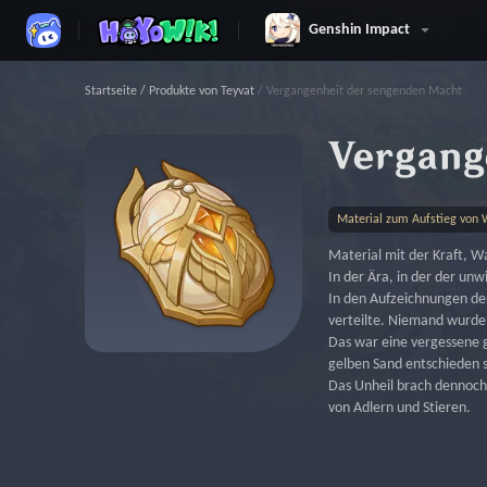
Genshin Impact
Startseite
/
Produkte von Teyvat
/
Vergangenheit der sengenden Macht
Vergang
Material zum Aufstieg von 
Material mit der Kraft, Wa
In der Ära, in der der un
In den Aufzeichnungen der
verteilte. Niemand wurde
Das war eine vergessene g
gelben Sand entschieden si
Das Unheil brach dennoch 
von Adlern und Stieren.