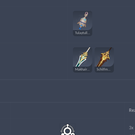
Tulaytullahs Erinnerung
Makhaira-Aquamarin
Schilfmeer-Bake
Re
3x 