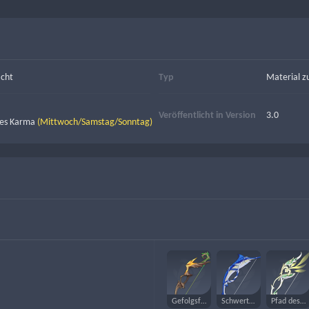
cht
Typ
Material z
Veröffentlicht in Version
3.0
des Karma 
(Mittwoch/Samstag/Sonntag)
Gefolgsfrau des Königs
Schwertfischer
Pfad des Jägers