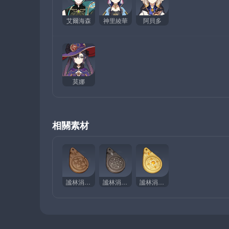
艾爾海森
神里綾華
阿貝多
莫娜
相關素材
謐林涓露的銅符
謐林涓露的鐵符
謐林涓露的金符