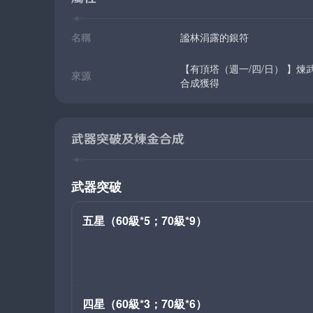
名稱
謐林涓露的銀符
【有頂塔（週一/四/日） 】煉武祕境
來源
合成獲得
武器突破及煉金合成
武器突破
五星（60級*5；70級*9）
四星（60級*3；70級*6）