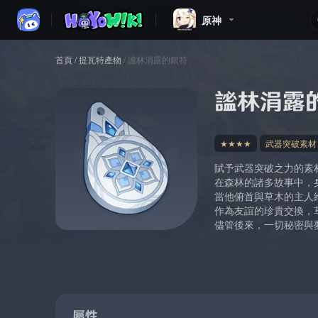
原神
首頁
/
提瓦特產物
/
謐林涓露的銀符
謐林涓露
★★★★
武器突破素材
賦予武器突破之力的素
在森林的諸多故事中，
當他俯首與草木的主人
作為友誼的珍貴交換，
儘管後來，一切秘密與
屬性