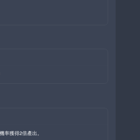
符
機率獲得2倍產出。