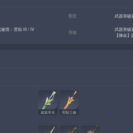
類型
武器突破
：雲垢 III / IV
武器突破
用途
【煉金】
裁葉萃光
聖顯之鑰