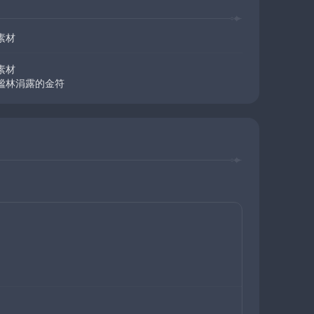
素材
素材 
謐林涓露的金符