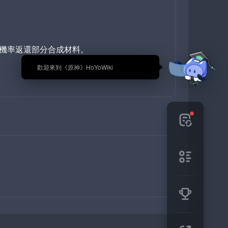
%機率返還部分合成材料。
🎉 歡迎來到《原神》HoYoWiki