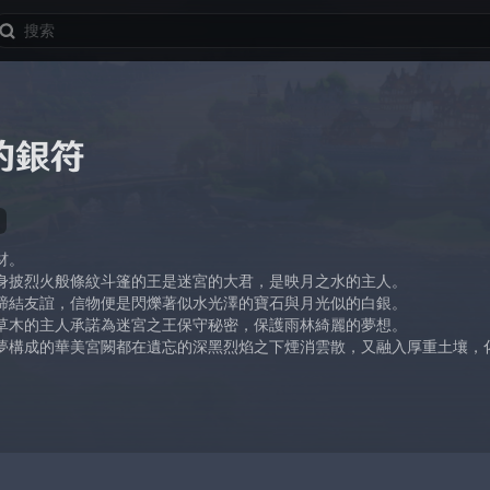
的銀符
材。
身披烈火般條紋斗篷的王是迷宮的大君，是映月之水的主人。
締結友誼，信物便是閃爍著似水光澤的寶石與月光似的白銀。
草木的主人承諾為迷宮之王保守秘密，保護雨林綺麗的夢想。
夢構成的華美宮闕都在遺忘的深黑烈焰之下煙消雲散，又融入厚重土壤，