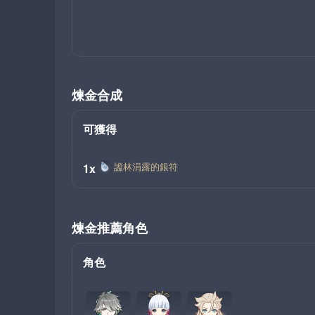
煉金合成
可獲得
謐林涓露的銀符
1x
煉金推薦角色
角色