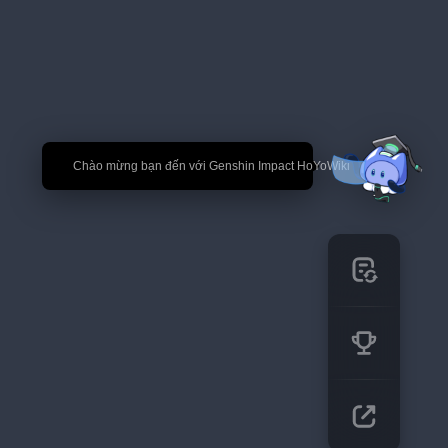
🎉 Chào mừng bạn đến với Genshin Impact HoYoWiki