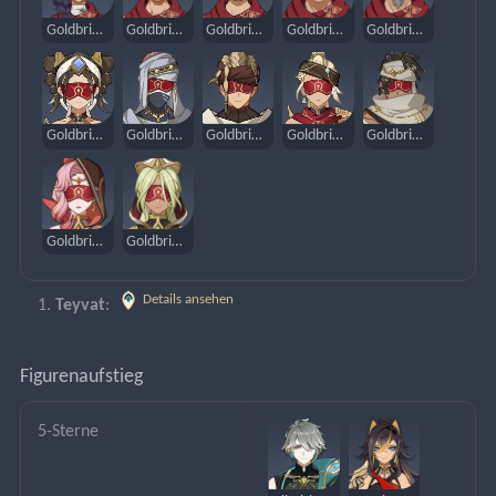
Goldbrigade – Axtstürmerin
Goldbrigade – Armbrustschütze
Goldbrigade – Hellebardist
Goldbrigade – Formationsbrecher
Goldbrigade – Schwerttänzer
Goldbrigade - Wüstenwasser
Goldbrigade - Sonnenfrost
Goldbrigade – Tagesdonner
Goldbrigade - Böenjägerin
Goldbrigade – Felszauberer
Goldbrigade – Erzählerin der Sengenden Sande
Goldbrigade – Blumentänzerin
Details ansehen
Teyvat
: 
Figurenaufstieg
5-Sterne