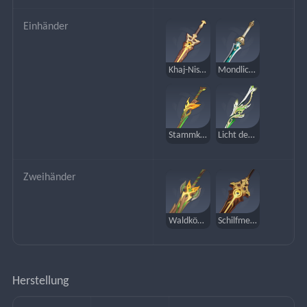
Einhänder
Khaj-Nisut-Schlüssel
Mondlicht von Xiphos
Stammklinge
Licht der schneidenden Blätter
Zweihänder
Waldkönigsschwert
Schilfmeer-Bake
Herstellung