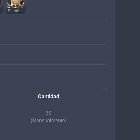
Eremita Danzacróbata
Cantidad
30
(Mensualmente)