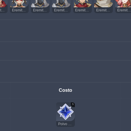
Eremita Espadachín
Eremita Ablucionadora
Eremita Congelafuegos
Eremita Invocatruenos
Eremita Cazavientos
Eremita Hechizarrocas
Eremita Susurrarenas
Costo
5
Polvo estelar sin dueño