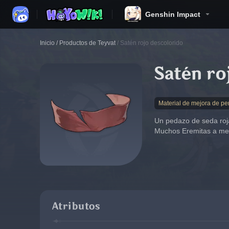
Genshin Impact
Inicio
/
Productos de Teyvat
/
Satén rojo descolorido
Satén ro
Material de mejora de pe
Un pedazo de seda roja
Muchos Eremitas a menu
Atributos