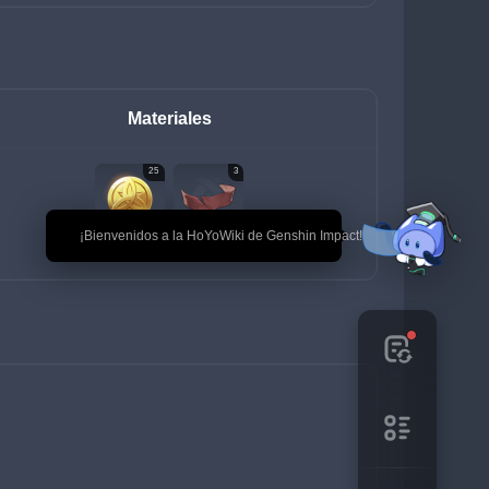
Materiales
25
3
🎉 ¡Bienvenidos a la HoYoWiki de Genshin Impact!
Mora
Satén rojo descolorido