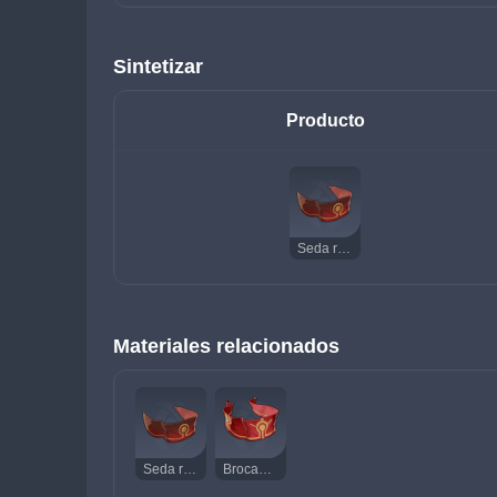
Sintetizar
Producto
Seda roja bordada
Materiales relacionados
Seda roja bordada
Brocado rojo lujoso