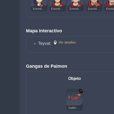
Eremita Hachera
Eremita Ballestero
Eremita Alabardero
Eremita Rompefilas
Mapa interactivo
Ver detalles
Teyvat: 
Gangas de Paimon
Objeto
3
Satén rojo descolorido