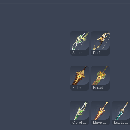
Senda de la Cazadora
Perforaibis
Emblema del Mar de Juncos
Espada Real del Bosque
Clorofilo Refulgente
Llave de la Coronación
Luz Lunar de Xifos