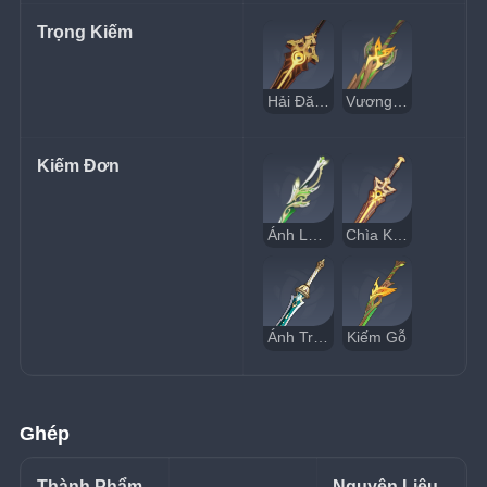
Trọng Kiếm
Hải Đăng Bờ Biển Lau
Vương Khí Rừng Sâu
Kiếm Đơn
Ánh Lá Phán Quyết
Chìa Khóa Khaj-Nisut
Ánh Trăng Xiphos
Kiếm Gỗ
Ghép
Thành Phẩm
Nguyên Liệu 