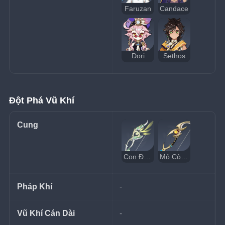
Faruzan
Candace
Dori
Sethos
Đột Phá Vũ Khí
Cung
Con Đường Thợ Săn
Mỏ Cò Xuyên Thấu
Pháp Khí
-
Vũ Khí Cán Dài
-