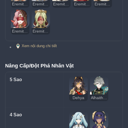
Eremite Nước Giữa Sa Mạc
Eremite Băng Giữa Nắng Nóng
Eremite - Sấm Giữa Ban Ngày
Eremite - Thợ Săn Gió
Eremite - Kẻ Gọi Đá
Eremite - Người Kể Chuyện Cát Nóng
Eremite - Diệp Luân Vũ Giả
Xem nội dung chi tiết
Nâng Cấp/Đột Phá Nhân Vật
5 Sao
Dehya
Alhaitham
4 Sao