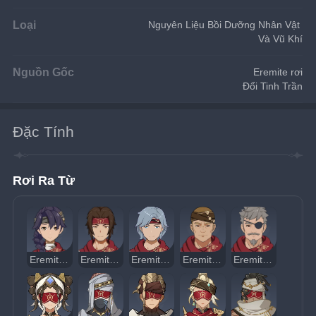
Loại
Nguyên Liệu Bồi Dưỡng Nhân Vật 
Và Vũ Khí
Nguồn Gốc
Eremite rơi
Đổi Tinh Trần
Đặc Tính
Rơi Ra Từ
Eremite - Riu Chiến
Eremite - Lính Nỏ
Eremite - Kích Thủ
Eremite - Phá Trận
Eremite - Đao Vũ