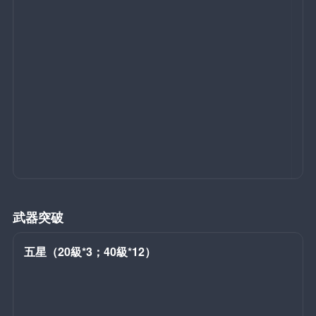
武器突破
五星（20級*3；40級*12）