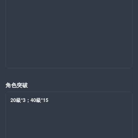
角色突破
20級*3；40級*15