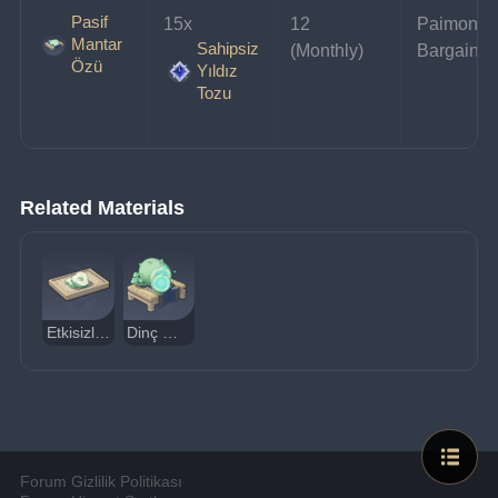
Pasif
15x 
12 
Paimon's 
Mantar
Sahipsiz
(Monthly)
Bargains
Özü
Yıldız
Tozu
Related Materials
Etkisizleştirilmiş Mantar Özü
Dinç Mantar Özü
Forum Gizlilik Politikası