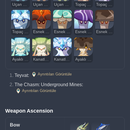
Uçan Su Mantarı
Uçan Rüzgar Mantarı
Uçan Doğa Mantarı
Topaç Ateş Mantarı
Topaç Elektrik Mantarı
Topaç Buz Mantarı
Esnek Ateş Mantarı
Esnek Rüzgar Mantarı
Esnek Elektrik Mantarı
Esnek Toprak Mantarı
Ayaklı Su Mantarı
Kanatlı Doğa Mantarı
Kanatlı Buz Mantarı
Ayaklı Toprak Mantarı
Ayrıntıları Görüntüle
Teyvat: 
The Chasm: Underground Mines: 
Ayrıntıları Görüntüle
Weapon Ascension
Bow