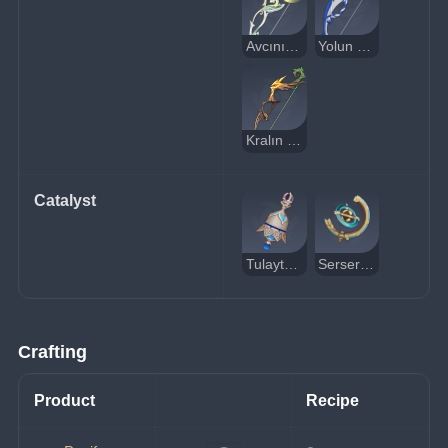
Avcının Yolu
Yolun Sonu
Kralın Yaveri
Catalyst
Tulaytullah'ın Anısı
Serseri Akşam Yıldızı
Crafting
Product
Recipe