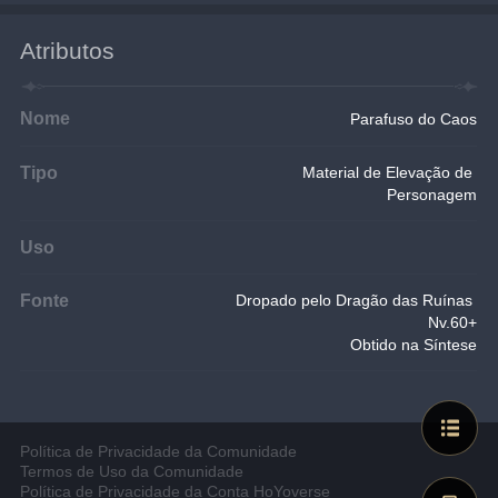
Atributos
Nome
Parafuso do Caos
Tipo
Material de Elevação de 
Personagem
Uso
Fonte
Dropado pelo Dragão das Ruínas 
Nv.60+
Obtido na Síntese
Política de Privacidade da Comunidade
Termos de Uso da Comunidade
Política de Privacidade da Conta HoYoverse