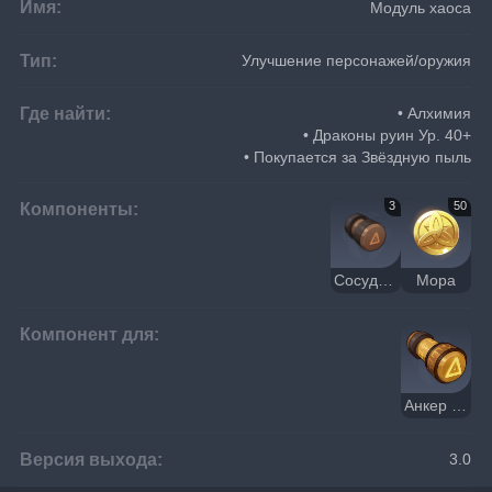
Имя:
Модуль хаоса
Тип:
Улучшение персонажей/оружия
Где найти:
• Алхимия
• Драконы руин Ур. 40+
• Покупается за Звёздную пыль
Компоненты:
3
50
Сосуд хаоса
Мора
Компонент для:
Анкер хаоса
Версия выхода:
3.0