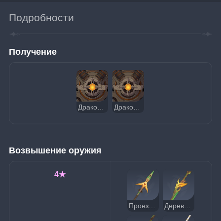
Подробности
Получение
Дракон руин: Страж небес
Дракон руин: Страж земли
Возвышение оружия
4★
Пронзающий луну
Деревянный клинок