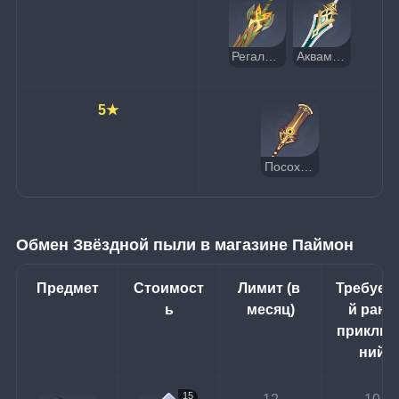
Регалия леса
Аквамарин Махайры
5★
Посох алых песков
Обмен Звёздной пыли в магазине Паймон
Предмет
Стоимост
Лимит (в 
Требуе
ь
месяц)
й ранг 
приключ
ний
15