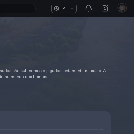
PT
ionados são submersos e jogados lentamente no caldo. A 
mente ao mundo dos homens.