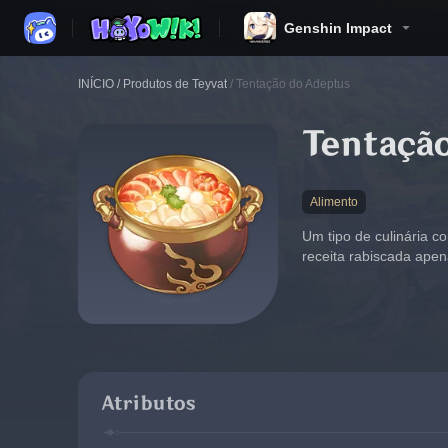
Genshin Impact
INÍCIO
/
Produtos de Teyvat
/
Tentação do Adeptus
Tentaçã
Alimento
Um tipo de culinária c
receita rabiscada apen
Atributos