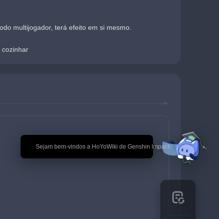
o multijogador, terá efeito em si mesmo.
 cozinhar
🎉 Sejam bem-vindos a HoYoWiki de Genshin Impact!