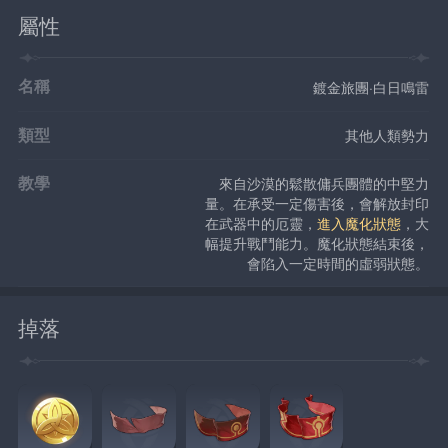
屬性
名稱
鍍金旅團·白日鳴雷
類型
其他人類勢力
教學
來自沙漠的鬆散傭兵團體的中堅力
量。在承受一定傷害後，會解放封印
在武器中的厄靈，
進入魔化狀態
，大
幅提升戰鬥能力。魔化狀態結束後，
會陷入一定時間的虛弱狀態。
掉落