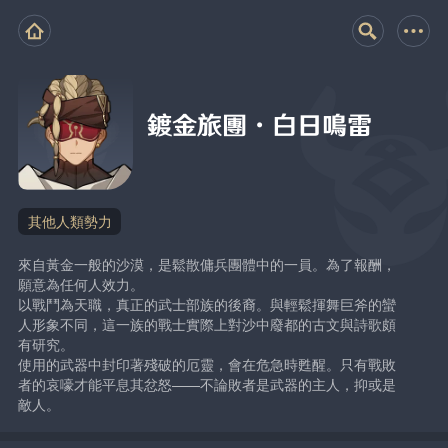
鍍金旅團·白日鳴雷
其他人類勢力
來自黃金一般的沙漠，是鬆散傭兵團體中的一員。為了報酬，
願意為任何人效力。
以戰鬥為天職，真正的武士部族的後裔。與輕鬆揮舞巨斧的蠻
人形象不同，這一族的戰士實際上對沙中廢都的古文與詩歌頗
有研究。
使用的武器中封印著殘破的厄靈，會在危急時甦醒。只有戰敗
者的哀嚎才能平息其忿怒——不論敗者是武器的主人，抑或是
敵人。