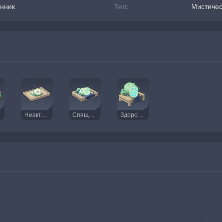
нник
Тип:
Мистичес
Неактивное ядро плесенника
Спящее ядро плесенника
Здоровое ядро плесенника