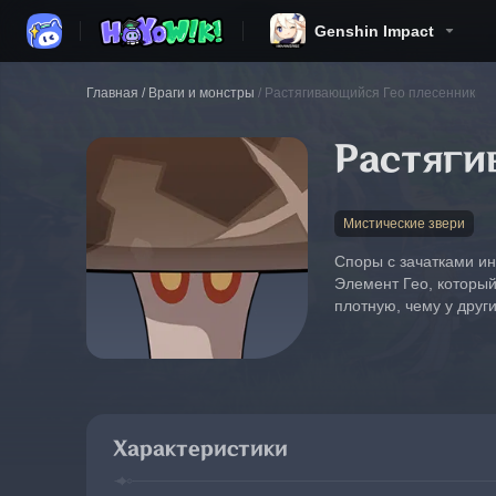
Genshin Impact
Главная
/
Враги и монстры
/
Растягивающийся Гео плесенник
Растяги
Мистические звери
Споры с зачатками и
Элемент Гео, который
плотную, чему у друг
Характеристики