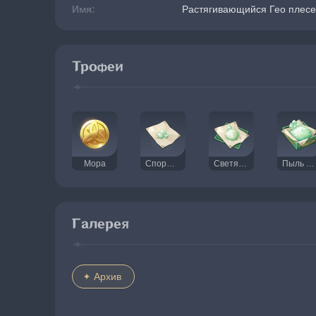
Имя:
Растягивающийся Гео плесе
Трофеи
Мора
Споры плесенника
Светящаяся пыльца
Пыль кристаллоцистов
Галерея
Архив