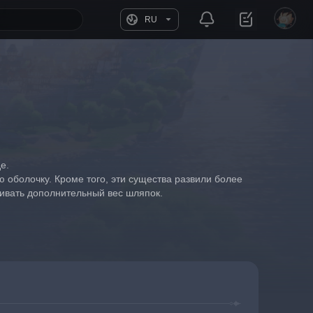
RU
е.
 оболочку. Кроме того, эти существа развили более 
живать дополнительный вес шляпок.