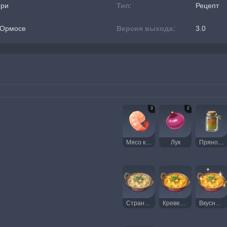
рри
Тип:
Рецепт
-Ормосе
Версия выхода:
3.0
3
2
Мясо креветки
Лук
Пряность
Странные креветки в соусе карри
Креветки в соусе карри
Вкусные Креветки в соусе карри