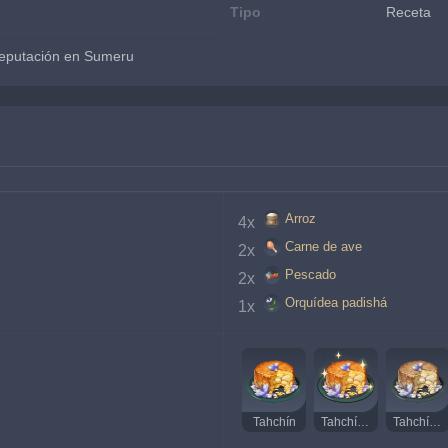
Tipo
Receta
e reputación en Sumeru
Arroz
4x 
Carne de ave
2x 
Pescado
2x 
Orquídea padishá
1x 
Tahchín
Tahchín delicioso
Tahchín extraño