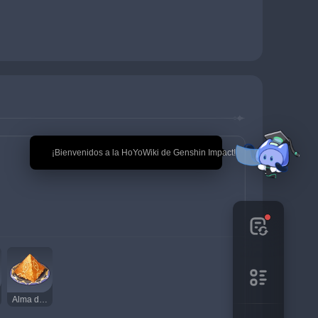
🎉 ¡Bienvenidos a la HoYoWiki de Genshin Impact!
Alma del duelo