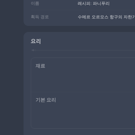
이름
레시피: 파니푸리
획득 경로
수메르 오르모스 항구의 자한
요리
재료
기본 요리