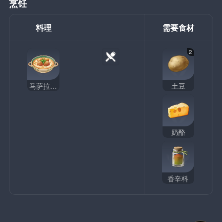
烹饪
料理
需要食材
2
马萨拉芝士球
土豆
奶酪
香辛料