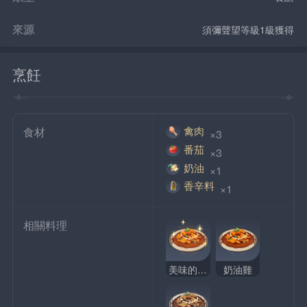
來源
須彌聲望等級1級獲得
烹飪
禽肉
食材
 ×3
番茄
 ×3
奶油
 ×1
香辛料
 ×1
相關料理
美味的奶油雞
奶油雞