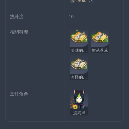
 ×1
熟練度
10
相關料理
美味的雜菇薈萃
雜菇薈萃
奇怪的雜菇薈萃
烹飪角色
提納里