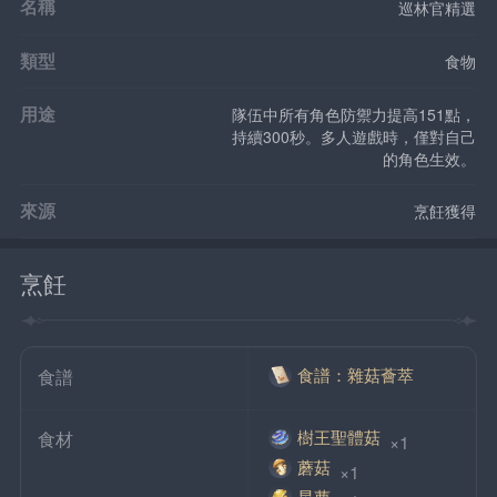
名稱
巡林官精選
類型
食物
用途
隊伍中所有角色防禦力提高151點，
持續300秒。多人遊戲時，僅對自己
的角色生效。
來源
烹飪獲得
烹飪
食譜：雜菇薈萃
食譜
樹王聖體菇
食材
 ×1
蘑菇
 ×1
星蕈