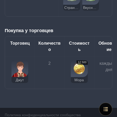
Странный бирьяни
Вкусный бирьяни
Покупка у торговцев
Торговец
Количеств
Стоимост
Обновл
о
ь
ие
12 500
2
каждые 3
дня
Джут
Мора
Политика конфиденциальности сообщества