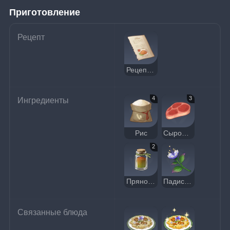
Приготовление
Рецепт
Рецепт: Бирьяни
4
3
Ингредиенты
Рис
Сырое мясо
2
Пряность
Падисара
Связанные блюда