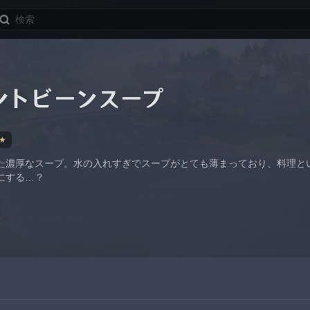
ントビーンスープ
★
た濃厚なスープ。水の入れすぎでスープがとても薄まっており、料理と
にする…？