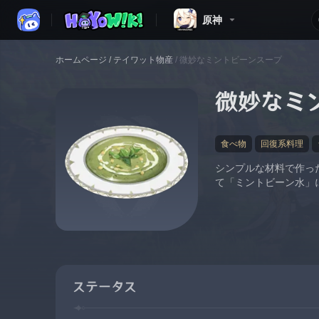
原神
ホームページ
/
テイワット物産
/
微妙なミントビーンスープ
微妙なミ
食べ物
回復系料理
シンプルな材料で作っ
て「ミントビーン水」
ステータス