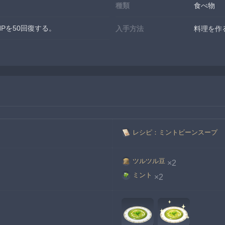
種類
食べ物
Pを50回復する。
入手方法
料理を作
レシピ：ミントビーンスープ
ツルツル豆
×2
ミント
×2