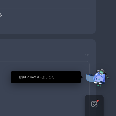
る
🎉 原神HoYoWikiへようこそ！