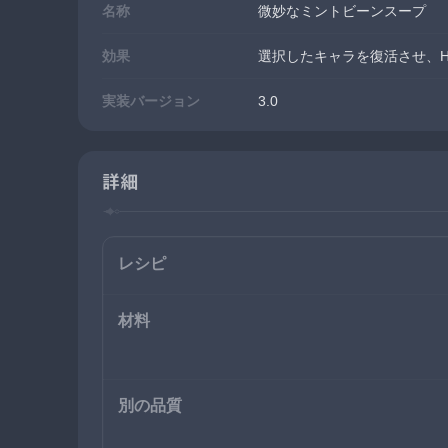
名称
微妙なミントビーンスープ
効果
選択したキャラを復活させ、H
実装バージョン
3.0
詳細
レシピ
材料
別の品質