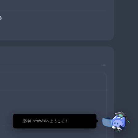
る
🎉 原神HoYoWikiへようこそ！