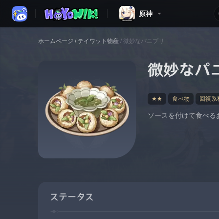
原神
ホームページ
/
テイワット物産
/
微妙なパニプリ
微妙なパ
★★
食べ物
回復系
ソースを付けて食べる
ステータス