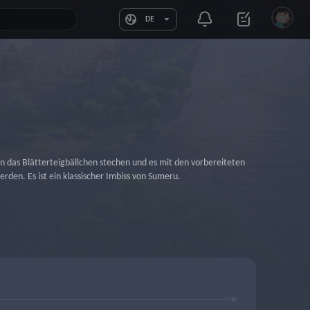
DE
 in das Blätterteigbällchen stechen und es mit den vorbereiteten 
rden. Es ist ein klassischer Imbiss von Sumeru.