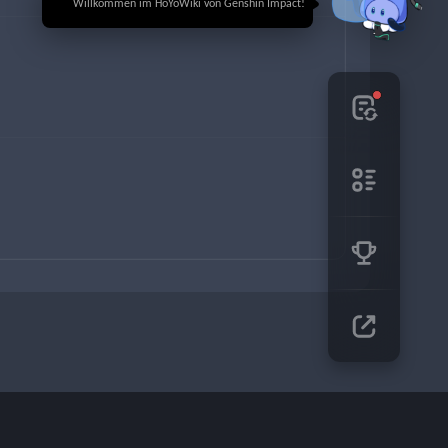
🎉 Willkommen im HoYoWiki von Genshin Impact!