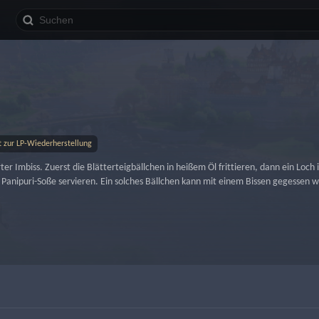
i
t zur LP-Wiederherstellung
ter Imbiss. Zuerst die Blätterteigbällchen in heißem Öl frittieren, dann ein Loch
 Panipuri-Soße servieren. Ein solches Bällchen kann mit einem Bissen gegessen we