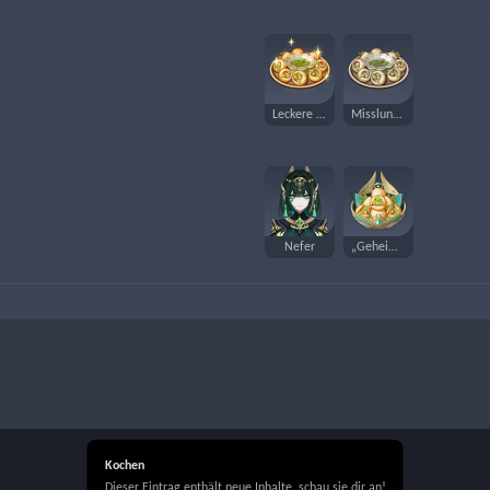
Leckere Panipuri
Misslungene Panipuri
Nefer
„Geheimgeschäfte“
Kochen
Dieser Eintrag enthält neue Inhalte, schau sie dir an!