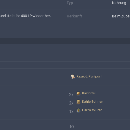
Typ
Nahrung
nd stellt ihr 400 LP wieder her.
Herkunft
Beim Zuber
Rezept: Panipuri
Kartoffel
2x 
Kahle Bohnen
2x 
Harra-Würze
1x 
10