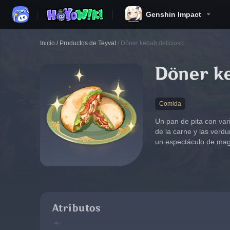
Genshin Impact
Inicio
/
Productos de Teyvat
/
Döner kebab delicioso
Döner k
Comida
Un pan de pita con vari
de la carne y las verd
un espectáculo de magi
Atributos