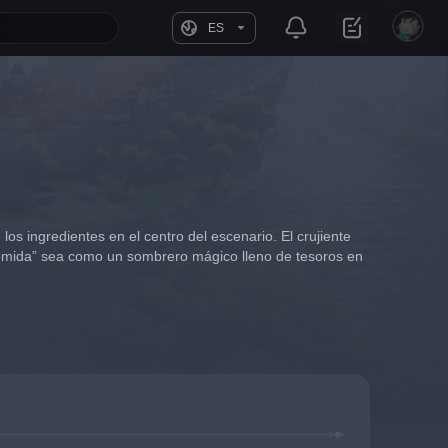
ES
os ingredientes en el centro del escenario. El crujiente 
 comida” sea como un sombrero mágico lleno de tesoros en 