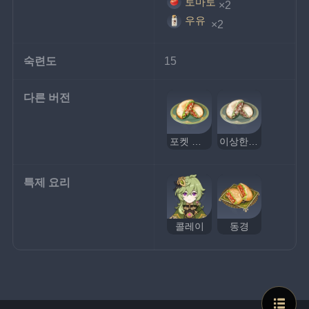
토마토
×2
우유
 ×2
숙련도
15
다른 버전
포켓 피타
이상한 포켓 피타
특제 요리
콜레이
동경