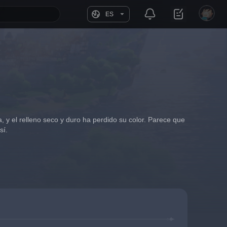
ES
, y el relleno seco y duro ha perdido su color. Parece que 
sí.