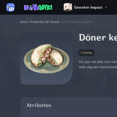
Genshin Impact
Inicio
/
Productos de Teyvat
/
Döner kebab extraño
Döner k
Comida
Un pan de pita con vari
solo alguien hambrient
Atributos