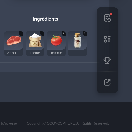
Ingrédients
3
3
2
2
Viande crue
Farine
Tomate
Lait
s HoYoverse
Copyright © COGNOSPHERE. All Rights Reserved.