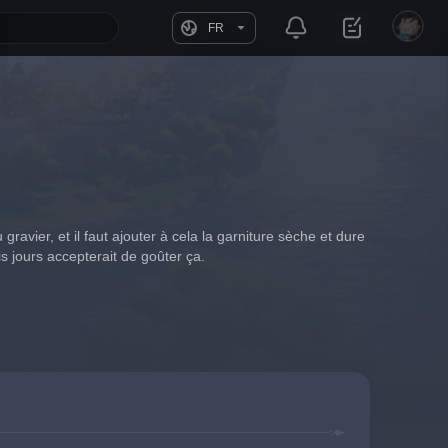
FR
avier, et il faut ajouter à cela la garniture sèche et dure 
s jours accepterait de goûter ça.