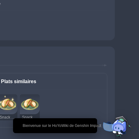
e
Plats similaires
Snack pita (délicieux)
Snack pita
🎉 Bienvenue sur le HoYoWiki de Genshin Impact