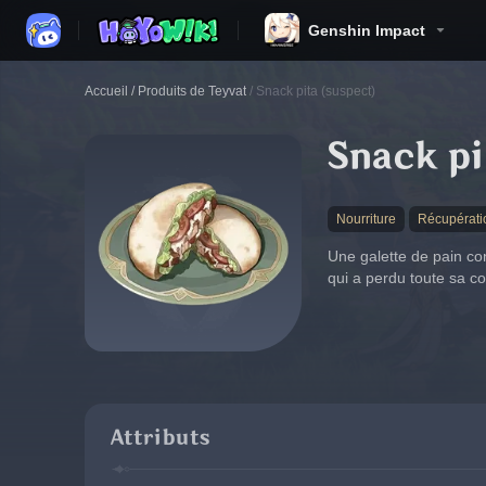
Genshin Impact
Accueil
/
Produits de Teyvat
/
Snack pita (suspect)
Snack pi
Nourriture
Récupérati
Une galette de pain con
qui a perdu toute sa co
Attributs