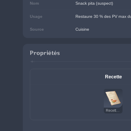
Nom
Snack pita (suspect)
Usage
Restaure 30 % des PV max du
Source
Cuisine
Propriétés
Recette
Recette : Snack pita