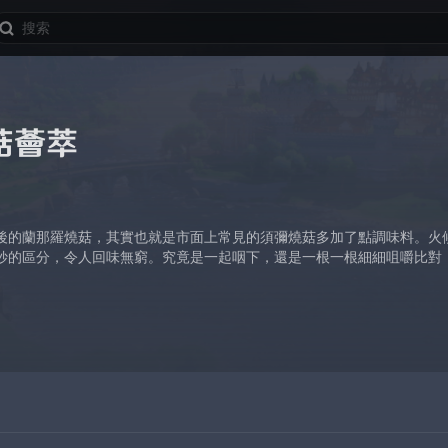
菇薈萃
後的蘭那羅燒菇，其實也就是市面上常見的須彌燒菇多加了點調味料。火
妙的區分，令人回味無窮。究竟是一起咽下，還是一根一根細細咀嚼比對