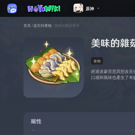
原神
首頁
/
提瓦特產物
/
美味的雜菇薈萃
美味的雜
食物
經過派蒙苦思冥想改良
口感和風味也產生了奇
屬性