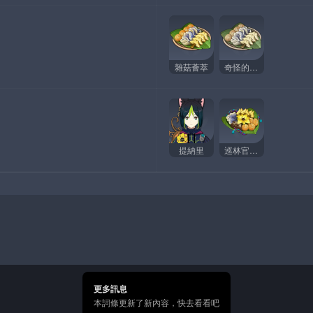
雜菇薈萃
奇怪的雜菇薈萃
提納里
巡林官精選
更多訊息
本詞條更新了新內容，快去看看吧