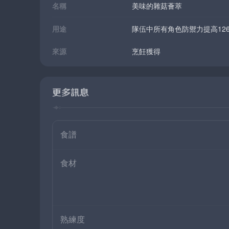
名稱
美味的雜菇薈萃
用途
隊伍中所有角色防禦力提高12
來源
烹飪獲得
更多訊息
食譜
食材
熟練度