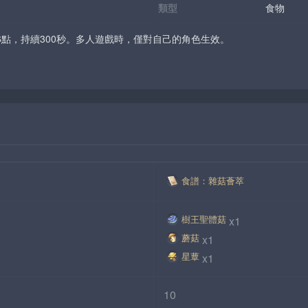
類型
食物
6點，持續300秒。多人遊戲時，僅對自己的角色生效。
食譜：雜菇薈萃
樹王聖體菇
x1
蘑菇
x1
星蕈
x1
10