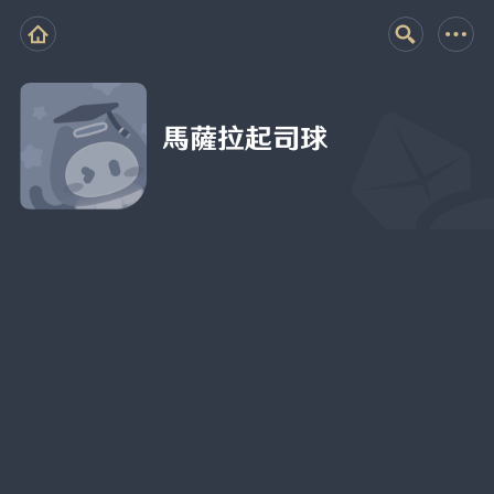
馬薩拉起司球