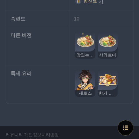
향신료
×1
숙련도
10
다른 버전
맛있는 샤와르마
샤와르마
특제 요리
세토스
향기 뿜뿜 샤와르마
커뮤니티 개인정보처리방침