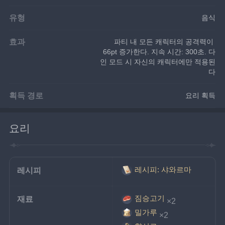
유형
음식
효과
파티 내 모든 캐릭터의 공격력이 
66pt 증가한다. 지속 시간: 300초. 다
인 모드 시 자신의 캐릭터에만 적용된
다
획득 경로
요리 획득
요리
레시피: 샤와르마
레시피
짐승고기
재료
×2
밀가루
×2