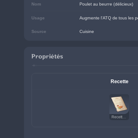
Nom
Poulet au beurre (délicieux)
Usage
Augmente l'ATQ de tous les p
Source
Cuisine
Propriétés
Recette
Recette : Poulet au beurre