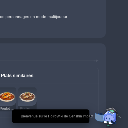
e
vos personnages en mode multijoueur.
Plats similaires
Poulet au beurre
Poulet au beurre (suspect)
🎉 Bienvenue sur le HoYoWiki de Genshin Impact