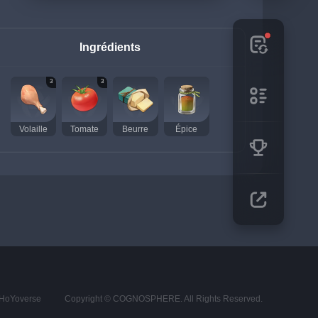
Ingrédients
3
3
Volaille
Tomate
Beurre
Épice
s HoYoverse
Copyright © COGNOSPHERE. All Rights Reserved.