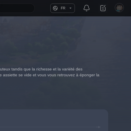
FR
ux tandis que la richesse et la variété des 
assiette se vide et vous vous retrouvez à éponger la 