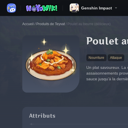
Genshin Impact
Accueil
/
Produits de Teyvat
/
Poulet au beurre (délicieux)
Poulet a
Nourriture
Attaque
Un plat savoureux. La 
assaisonnements provoq
sauce jusqu'à la derniè
Attributs