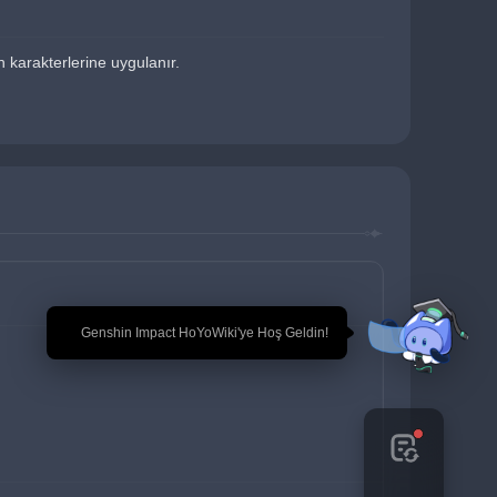
n karakterlerine uygulanır.
🎉 Genshin Impact HoYoWiki'ye Hoş Geldin!