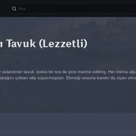
ı Tavuk (Lezzetli)
z sulandıran tavuk, ipeksi bir sos ile iyice marine edilmiş. Her lokma ağı
tabağını çoktan silip süpürmüşsün. Ekmeği sosuna bandır da ziyan olm