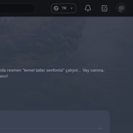
TR
zda resmen "temel tatlar senfonisi" çalıyor... Vay canına, 
asın!