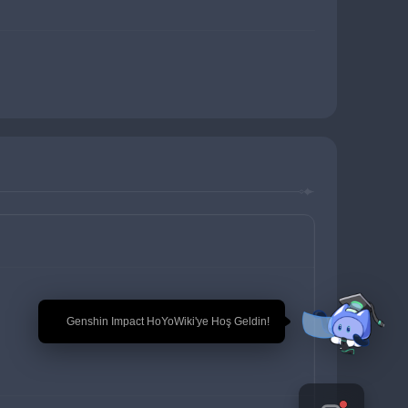
🎉 Genshin Impact HoYoWiki'ye Hoş Geldin!