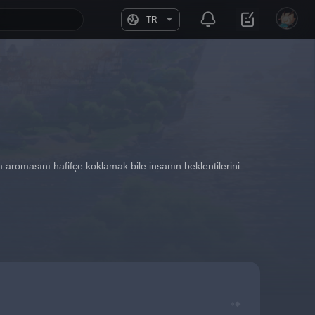
TR
am aromasını hafifçe koklamak bile insanın beklentilerini 