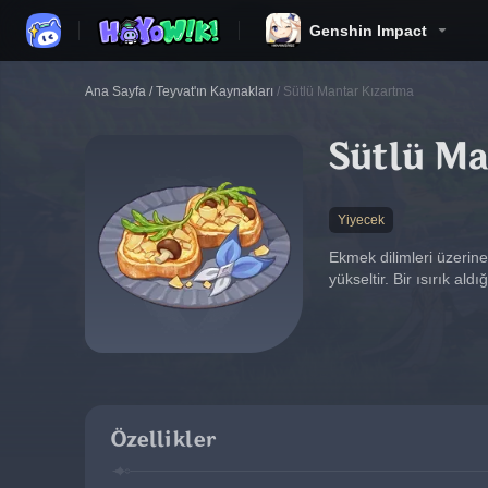
Genshin Impact
Ana Sayfa
/
Teyvat'ın Kaynakları
/
Sütlü Mantar Kızartma
Sütlü M
Yiyecek
Ekmek dilimleri üzerine 
yükseltir. Bir ısırık ald
Özellikler