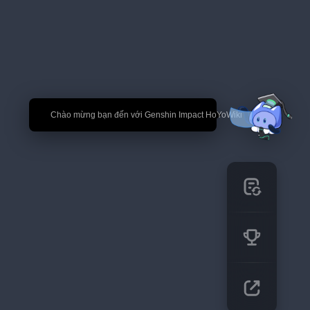
🎉 Chào mừng bạn đến với Genshin Impact HoYoWiki